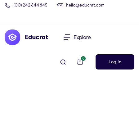
(00) 242 844 845
hello@educrat.com
Explore
0
Log in